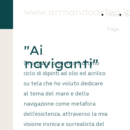
www.armandoorfeo.it
Home
Bi
Page
"Ai
naviganti"
Di seguito presento l’ ultimo
ciclo di dipinti ad olio ed acrilico
su tela che ho voluto dedicare
al tema del mare e della
navigazione come metafora
dell’esistenza, attraverso la mia
visione ironica e surrealista del