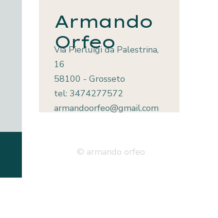
Armando
Orfeo
Via Pierluigi da Palestrina,
16
58100 - Grosseto
tel: 3474277572
armandoorfeo@gmail.com
© armando orfeo